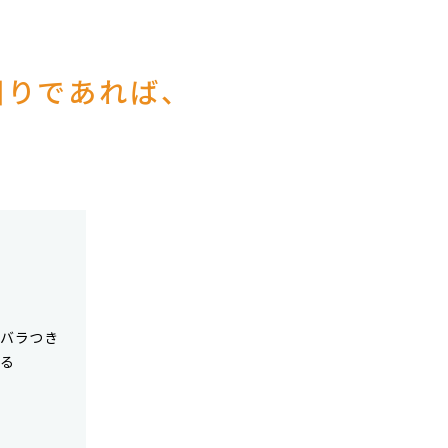
困りであれば、
にバラつき
ある