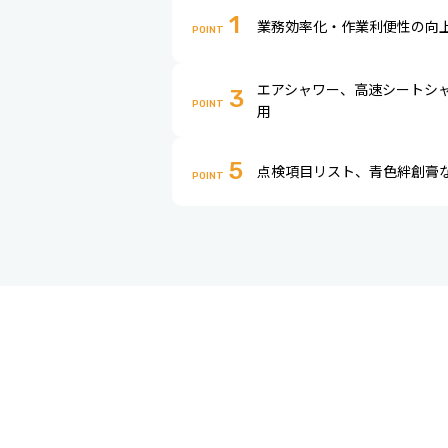
1
業務効率化・作業利便性の向
POINT
エアシャワー、高速シートシ
3
POINT
用
5
点検項目リスト、青色絆創膏
POINT