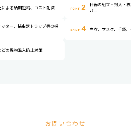
什器の組立・封入・検
2
上による納期短縮、コスト削減
POINT
バー
ャッター、捕虫器トラップ等の採
4
白衣、マスク、手袋、
POINT
などの異物混入防止対策
お問い合わせ